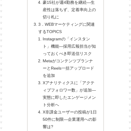
豪15社が週4勤務を継続—生
産性は落ちず、定着率向上の
切り札に
3．WEBマーケティングに関連
するTOPICS
Instagramの「インスタン
ト」機能—採用広報担当が知
っておくべき即送信リスク
Metaがコンテンツプランナ
ーとReels一括アップロード
を追加
Xアナリティクスに「アクテ
ィブフォロワー数」が追加—
実態に即したエンゲージメン
ト分析へ
X非課金ユーザーの投稿が1日
50件に制限—企業運用への影
響は?