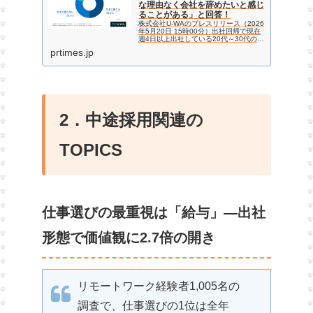
な理由なく会社を辞めたいと感じ
ることがある」と回答！
株式会社U-WAのプレスリリース（2026
年5月20日 15時00分）出社回帰で現在
週4日以上出社している20代～30代の会
社員の半数以上が、大型連休明けに「明
prtimes.jp
確な理由なく会社を辞めたいと感じるこ
とがある」と回答！
2．中途採用関連の
TOPICS
仕事選びの最重視は「給与」—出社
形態で価値観に2.7倍の開き
リモートワーク経験者1,005名の
調査で、仕事選びの1位は全年