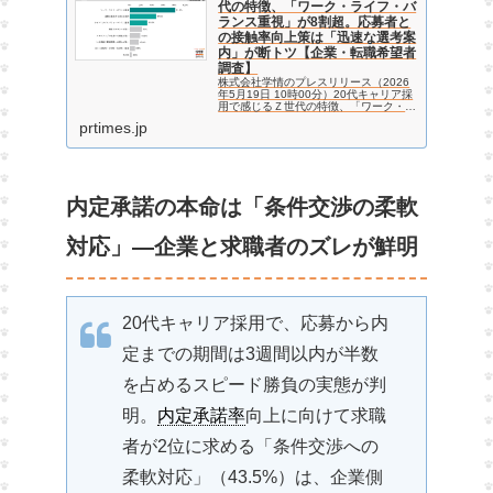
代の特徴、「ワーク・ライフ・バ
ランス重視」が8割超。応募者と
の接触率向上策は「迅速な選考案
内」が断トツ【企業・転職希望者
調査】
株式会社学情のプレスリリース（2026
年5月19日 10時00分）20代キャリア採
用で感じるＺ世代の特徴、「ワーク・ラ
イフ・バランス重視」が8割超。応募者
prtimes.jp
との接触率向上策は「迅速な選考案内」
が断トツ【企業・転職希望者調査】
内定承諾の本命は「条件交渉の柔軟
対応」—企業と求職者のズレが鮮明
20代キャリア採用で、応募から内
定までの期間は3週間以内が半数
を占めるスピード勝負の実態が判
明。
内定承諾率
向上に向けて求職
者が2位に求める「条件交渉への
柔軟対応」（43.5%）は、企業側