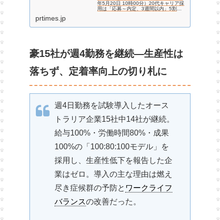
年5月20日 10時00分）20代キャリア採
用は「応募～内定、3週間以内」5割、
「2週間以内」3割のスピード勝負。内
prtimes.jp
定承諾向上へ「柔軟な条件交渉」に求職
者ニーズあり【企業・転職希望者調査】
豪15社が週4勤務を継続—生産性は
落ちず、定着率向上の切り札に
週4日勤務を試験導入したオース
トラリア企業15社中14社が継続。
給与100%・労働時間80%・成果
100%の「100:80:100モデル」を
採用し、生産性低下を報告した企
業はゼロ。導入の主な理由は燃え
尽き症候群の予防と
ワークライフ
バランス
の改善だった。