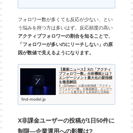
フォロワー数が多くても反応が少ない、とい
う悩みを持つ方は多いはず。反応頻度の高い
アクティブフォロワーの割合を知ることで、
「フォロワーが多いのにリーチしない」の原
因が数値で見えるようになります。
【最新ニュース】Xの「アクティ
ブフォロワー数」分析機能とは？
エンゲージメント最大化の新指標
を徹底解説
X（旧Twitter）の新分析指標「アクティ
ブフォロワー数」を徹底解説。エンゲー
ジメントを最大化する具体的な活用術か
ら、プレミアム限定機能としての注意
find-model.jp
点・リスクまで、X運用に悩むマーケタ
ーが知るべきポイントを分かりやすく紹
介します。
X非課金ユーザーの投稿が1日50件に
制限—企業運用への影響は?