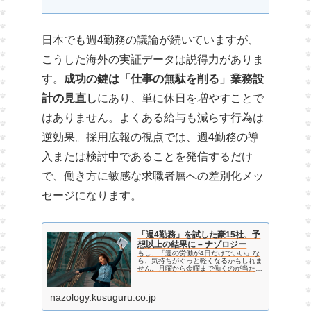
日本でも週4勤務の議論が続いていますが、
こうした海外の実証データは説得力がありま
す。
成功の鍵は「仕事の無駄を削る」業務設
計の見直し
にあり、単に休日を増やすことで
はありません。よくある給与も減らす行為は
逆効果。採用広報の視点では、週4勤務の導
入または検討中であることを発信するだけ
で、働き方に敏感な求職者層への差別化メッ
セージになります。
「週4勤務」を試した豪15社、予
想以上の結果に – ナゾロジー
もし、「週の労働が4日だけでいい」な
ら、気持ちがぐっと軽くなるかもしれま
せん。月曜から金曜まで働くのが当たり
前になっている私たちにとって、週に1
日多く休める生活は、まるで遠い理想の
ようにも感じられます。しかし、その理
nazology.kusuguru.co.jp
想にかなり近い働き方を実…