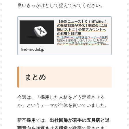
良いきっかけとして捉えてみてください。
【最新ニュース】X（旧Twitter）
の投稿制限が強化？非課金は1日
50ポストに｜企業アカウントへ
の影響と対応策
X（旧Twitter）が非課金ユーザーの投稿
制限を1日50件に強化！スパム対策やAI
向けデータ品質向上が狙いの本変更は、
企業アカウント運用にどう影響するの
find-model.jp
か？SNSマーケター必見の最新戦略（投
稿の質重視、UGC促進など）を解説。
まとめ
今週は、「採用した人材をどう定着させる
か」というテーマが全体を貫いていました。
新卒採用では、
出社回帰が若手の五月病と退
職意向を加速させる構造
が数字で示されまし