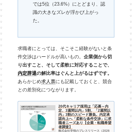
では5位（23.6%）にとどまり、認
識の大きなズレが浮かび上がっ
た。
求職者にとっては、そこそこ経験がないと条
件交渉はハードルが高いもの。
企業側から切
り出すこと、そして柔軟に対応することで、
内定辞退
の解比率はぐんと上がるはずです。
あらかじめ
求人票
にも記載しておくと、競合
との差別化につながります。
20代キャリア採用は「応募～内
定、3週間以内」5割、「2週間以
内」3割のスピード勝負。内定承
諾向上へ「柔軟な条件交渉」に求
職者ニーズあり【企業・転職希望
者調査】
株式会社学情のプレスリリース（2026