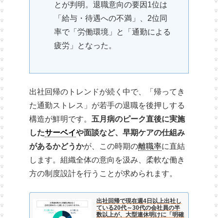
とが判明。退職意向の要因1位は
「給与・待遇への不満」、2位同
率で「労働環境」と「通勤による
疲労」となった。
出社回帰のトレンドが続く中で、「帰ってき
た通勤ストレス」が若手の退職を後押しする
構造が鮮明です。
五月病のピーク直後に実施
した
サーベイ
や面談など、早期ケアの仕組み
があるかどうか
が、この時期の
離職率
に直結
します。組織全体の意向を汲み、柔軟な働き
方の制度設計を行うことが求められます。
出社回帰で現在週4日以上出社し
ている20代～30代の会社員の半
数以上が、大型連休明けに「明確