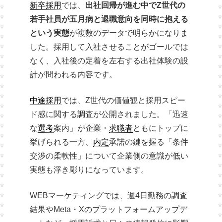
新卒採用
では、
出社回帰が進む中でZ世代の
若手社員が五月病と退職意向を同時に抱える
という実態
が複数のデータで明らかになりま
した。採用して入社させることがゴールでは
なく、入社後の定着を左右する出社体験の設
計が問われる内容です。
中途採用
では、Z世代の価値観と採用スピー
ド感に関する調査が公開されました。「迅速
な
選考
案内」が企業・
求職者
ともにトップに
挙げられる一方、
内定
承諾の鍵を握る「条件
交渉の柔軟性」について企業側の意識が低い
実態も浮き彫りになっています。
WEBマーケティングでは、週4日勤務の調査
結果やMeta・Xのプラットフォームアップデ