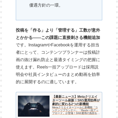
優遇方針の一環。
投稿を「作る」より「管理する」工数が意外
とかかる——この課題に直接刺さる機能追加
です。InstagramやFacebookを運用する担当
者にとって、コンテンツプランナーは投稿計
画の抜け漏れ防止と最適タイミングの把握に
使えます。Reels一括アップロードは採用説
明会や社員インタビューのまとめ動画を効率
的に展開するのに適しています。
【最新ニュース】Metaクリエイ
ターツール刷新！SNS運用効率が
劇的に変わる2つの新機能
Metaクリエイターツールに新機能「コ
ンテンツプランナー」「Reels一括アッ
プロード」が登場！SNS運用の負担を軽
減し、投稿スケジュール管理や動画制作