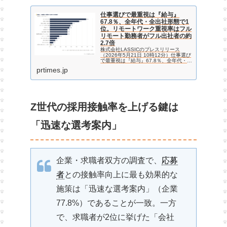
仕事選びで最重視は『給与』
67.8％、全年代・全出社形態で1
位。リモートワーク重視率はフル
リモート勤務者がフル出社者の約
2.7倍
株式会社LASSICのプレスリリース
（2026年5月21日 10時12分）仕事選び
で最重視は『給与』67.8％、全年代・全
出社形態で1位。リモートワーク重視率
prtimes.jp
はフルリモート勤務者がフル出社者の約
2.7倍
Z世代の採用接触率を上げる鍵は
「迅速な選考案内」
企業・求職者双方の調査で、
応募
者
との接触率向上に最も効果的な
施策は「迅速な選考案内」（企業
77.8%）であることが一致。一方
で、求職者が2位に挙げた「会社