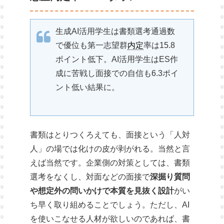
生成AI活用学生は書類選考通過数
で優位も第一志望群
内定
率は15.8
ポイント低下。AI活用学生はES作
成に苦戦し面接での自信も6.3ポイ
ント低い結果に。
書類はとりつくろえても、面接という「人対
人」の場では化けの皮が剥がれる。当然と言
えば当然です。企業側の対策としては、書類
選考をなくし、対面などの面接で
深掘り質問
や想定外の問いかけで本質を見抜く設計
がい
ち早く取り組めることでしょう。ただし、AI
を使いこなせる人材が欲しいのであれば、書