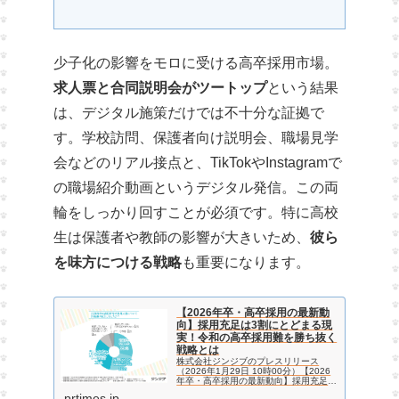
少子化の影響をモロに受ける高卒採用市場。
求人票と合同説明会がツートップ
という結果
は、デジタル施策だけでは不十分な証拠で
す。学校訪問、保護者向け説明会、職場見学
会などのリアル接点と、TikTokやInstagramで
の職場紹介動画というデジタル発信。この両
輪をしっかり回すことが必須です。特に高校
生は保護者や教師の影響が大きいため、
彼ら
を味方につける戦略
も重要になります。
【2026年卒・高卒採用の最新動
向】採用充足は3割にとどまる現
実！令和の高卒採用難を勝ち抜く
戦略とは
株式会社ジンジブのプレスリリース
（2026年1月29日 10時00分）【2026
年卒・高卒採用の最新動向】採用充足は
3割にとどまる現実！令和の高卒採用難
prtimes.jp