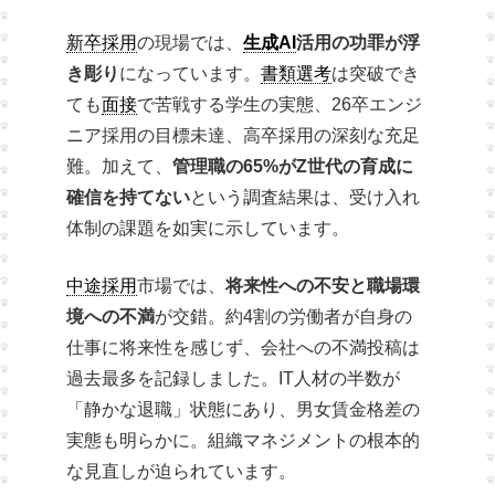
新卒採用
の現場では、
生成AI
活用の功罪が浮
き彫り
になっています。
書類選考
は突破でき
ても
面接
で苦戦する学生の実態、26卒エンジ
ニア採用の目標未達、高卒採用の深刻な充足
難。加えて、
管理職の65%がZ世代の育成に
確信を持てない
という調査結果は、受け入れ
体制の課題を如実に示しています。
中途採用
市場では、
将来性への不安と職場環
境への不満
が交錯。約4割の労働者が自身の
仕事に将来性を感じず、会社への不満投稿は
過去最多を記録しました。IT人材の半数が
「静かな退職」状態にあり、男女賃金格差の
実態も明らかに。組織マネジメントの根本的
な見直しが迫られています。