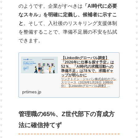
のようです。企業がすべきは
「AI時代に必要
なスキル」を明確に定義し、候補者に示すこ
と
。そして、入社後のリスキリング支援体制
を整備することで、準備不足層の不安を払拭
できます。
【LinkedInグローバル調査】
「2026年に仕事を探す予定」は
52％、「AI時代の求職活動への
準備不足」は78％で、求職ギャ
ップが明らかに
リンクトイン・ジャパン株式会社のプレ
スリリース（2026年1月26日 10時00
分）【LinkedInグローバル調査】
「2026年に仕事を探す予定」は52％、
prtimes.jp
「AI時代の求職活動への準備不足」は
78％で、求職ギャップが明らかに
管理職の65%、Z世代部下の育成方
法に確信持てず