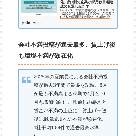
化、約3割の企業が採用数目標達
成の見通し立たず
レバレジーズ株式会社のプレスリリース
（2026年1月28日 11時00分）AI普及で
IT人材の採用競争が激化、約3割の企業
が採用数目標達成の見通し立たず
prtimes.jp
会社不満投稿が過去最多、賃上げ後
も環境不満が顕在化
2025年の従業員による会社不満投
稿が過去3年間で最多を記録。6月
が最も不満高まる時期で4月と10
月も増加傾向に。風通しの悪さと
賃金が不満の上位に。賃上げ一巡
後に職場環境への不満が顕在化。
1社平均1.84件で過去最高水準