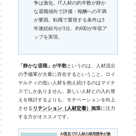
争は激化。IT人材の約半数が静か
な退職傾向で評価・報酬への不満
が要因。転職で重視する条件は3
年連続給与が1位、約6割が年収ア
ップを実現。
「静かな退職」が半数
というのは、人材流出
の予備軍が大量に存在するということ。ロイ
ヤルティの低い人材を抱え続けるのはマイナ
スでしかありません。新しい人材との入れ替
えを検討するよりも、モチベーションを向上
させる
リテンション（人材定着）
施策
に注力
する方がオススメです。
AI普及でIT人材の採用競争が激