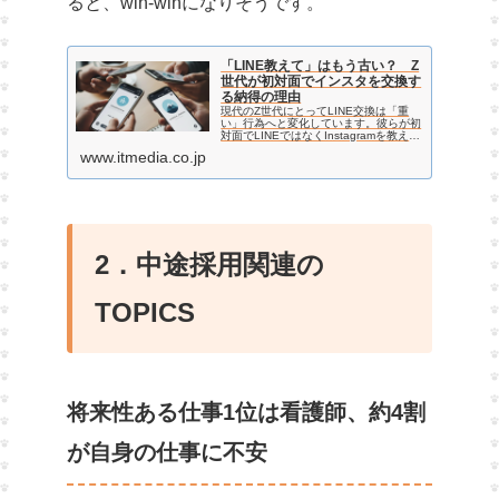
ると、win-winになりそうです。
「LINE教えて」はもう古い？ Z
世代が初対面でインスタを交換す
る納得の理由
現代のZ世代にとってLINE交換は「重
い」行為へと変化しています。彼らが初
対面でLINEではなくInstagramを教え合
う背景には、複数アカウントを使い分け
www.itmedia.co.jp
る独自の防衛策と、距離感の測り方があ
りました。連絡先交換の変遷から、若者
のリアルな...
2．中途採用関連の
TOPICS
将来性ある仕事1位は看護師、約4割
が自身の仕事に不安