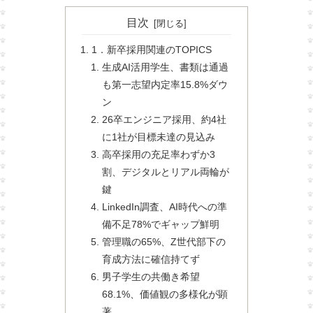
目次
1．新卒採用関連のTOPICS
生成AI活用学生、書類は通過
も第一志望内定率15.8%ダウ
ン
26卒エンジニア採用、約4社
に1社が目標未達の見込み
高卒採用の充足率わずか3
割、デジタルとリアル両輪が
鍵
LinkedIn調査、AI時代への準
備不足78%でギャップ鮮明
管理職の65%、Z世代部下の
育成方法に確信持てず
男子学生の共働き希望
68.1%、価値観の多様化が顕
著