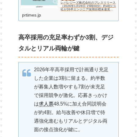
レバレジーズ株式会社のプレスリリース
（2026年1月28日 15時00分）約4社に1
社が26卒エンジニア採用目標未達見込
み、初任給の見直しも進む
prtimes.jp
高卒採用の充足率わずか3割、デジ
タルとリアル両輪が鍵
2026年卒高卒採用で計画通り充足
した企業は3割に留まる。約半数
が募集人数増やすも7割が未充足
で採用競争が激化。応募きっかけ
は
求人票
48.5%に加え合同説明会
が約4割。給与改善や休日増で待
遇強化進むもリアルとデジタル両
面の接点強化が鍵に。