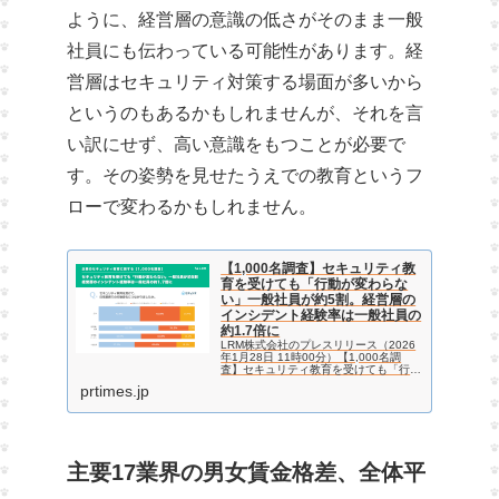
ように、経営層の意識の低さがそのまま一般
社員にも伝わっている可能性があります。経
営層はセキュリティ対策する場面が多いから
というのもあるかもしれませんが、それを言
い訳にせず、高い意識をもつことが必要で
す。その姿勢を見せたうえでの教育というフ
ローで変わるかもしれません。
【1,000名調査】セキュリティ教
育を受けても「行動が変わらな
い」一般社員が約5割。経営層の
インシデント経験率は一般社員の
約1.7倍に
LRM株式会社のプレスリリース（2026
年1月28日 11時00分）【1,000名調
査】セキュリティ教育を受けても「行動
が変わらない」一般社員が約5割。経営
prtimes.jp
層のインシデント経験率は一般社員の約
1.7倍に
主要17業界の男女賃金格差、全体平