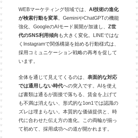
WEBマーケティング領域では、
AI技術の進化
が検索行動を変革
。GeminiやChatGPTの機能
強化、GoogleのAIモード展開が加速し、
Z世
代のSNS利用傾向
も大きく変化。LINEではな
くInstagramで関係構築を始める行動様式は、
採用コミュニケーション戦略の再考を促して
います。
全体を通じて見えてくるのは、
表面的な対応
では通用しない時代
への突入です。AIを使え
ば書類は通るが面接で落ちる、賃金を上げて
も不満は消えない、形式的な1on1では認識の
ズレは埋まらない。本質的な価値提供と、時
代に合わせた伝え方の進化。この両輪が揃っ
て初めて、採用成功への道が開かれます。