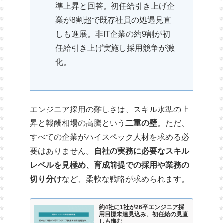
準上昇と回答。初任給引き上げ企
業が8割超で既存社員の処遇見直
しも進展。非IT企業の約9割が初
任給引き上げ実施し採用競争が激
化。
エンジニア採用の難しさは、スキル水準の上
昇と報酬相場の高騰という
二重の壁
。ただ、
すべての企業がハイスペック人材を求める必
要はありません。
自社の実務に必要なスキル
レベルを見極め、育成前提での採用や業務の
切り分け
など、柔軟な戦略が求められます。
約4社に1社が26卒エンジニア採
用目標未達見込み、初任給の見直
しも進む