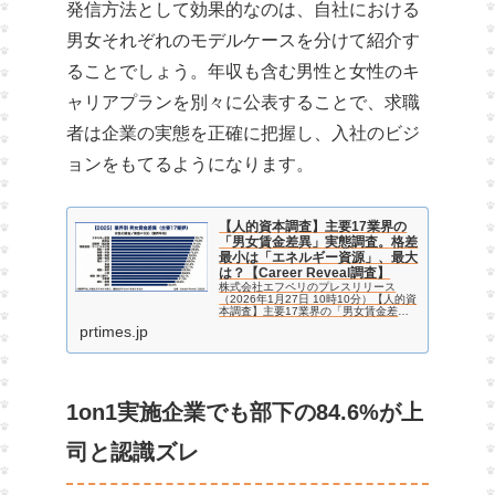
発信方法として効果的なのは、自社における
男女それぞれのモデルケースを分けて紹介す
ることでしょう。年収も含む男性と女性のキ
ャリアプランを別々に公表することで、求職
者は企業の実態を正確に把握し、入社のビジ
ョンをもてるようになります。
【人的資本調査】主要17業界の
「男女賃金差異」実態調査。格差
最小は「エネルギー資源」、最大
は？【Career Reveal調査】
株式会社エフペリのプレスリリース
（2026年1月27日 10時10分）【人的資
本調査】主要17業界の「男女賃金差
異」実態調査。格差最小は「エネルギー
prtimes.jp
資源」、最大は？【Career Reveal調
査】
1on1実施企業でも部下の84.6%が上
司と認識ズレ