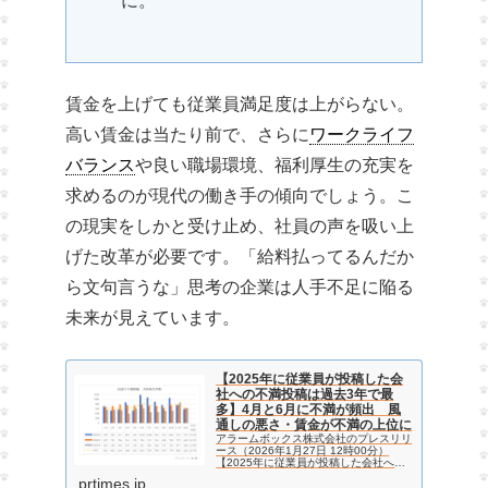
に。
賃金を上げても従業員満足度は上がらない。
高い賃金は当たり前で、さらに
ワークライフ
バランス
や良い職場環境、福利厚生の充実を
求めるのが現代の働き手の傾向でしょう。こ
の現実をしかと受け止め、社員の声を吸い上
げた改革が必要です。「給料払ってるんだか
ら文句言うな」思考の企業は人手不足に陥る
未来が見えています。
【2025年に従業員が投稿した会
社への不満投稿は過去3年で最
多】4月と6月に不満が頻出 風
通しの悪さ・賃金が不満の上位に
アラームボックス株式会社のプレスリリ
ース（2026年1月27日 12時00分）
【2025年に従業員が投稿した会社への
不満投稿は過去3年で最多】4月と6月に
prtimes.jp
不満が頻出 風通しの悪さ・賃金が不満