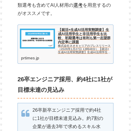
類選考も含めてAI人材用の
選考
を用意するの
がオススメです。
【就活×生成AI活用実態調査】生
成AI活用学生と非活用学生を比
較、初期選考は有利も第一志望群
内定率に課題
株式会社ネオキャリアのプレスリリース
（2026年1月27日 13時48分）【就活×
生成AI活用実態調査】生成AI活用学生と
非活用学生を比較、初期選考は有利も第
prtimes.jp
一志望群内定率に課題
26卒エンジニア採用、約4社に1社が
目標未達の見込み
26卒新卒エンジニア採用で約4社
に1社が目標未達見込み。約7割の
企業が過去3年で求めるスキル水