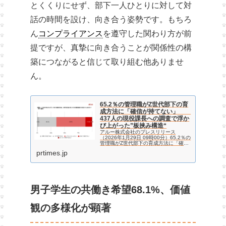
とくくりにせず、部下一人ひとりに対して対
話の時間を設け、向き合う姿勢です。もちろ
ん
コンプライアンス
を遵守した関わり方が前
提ですが、真摯に向き合うことが関係性の構
築につながると信じて取り組む他ありませ
ん。
65.2％の管理職がZ世代部下の育
成方法に「確信が持てない」
437人の現役課長への調査で浮か
び上がった”板挟み構造“
アルー株式会社のプレスリリース
（2026年1月29日 09時00分）65.2％の
管理職がZ世代部下の育成方法に「確信
が持てない」 437人の現役課長への
prtimes.jp
調査で浮かび上がった”板挟み構造“
男子学生の共働き希望68.1%、価値
観の多様化が顕著