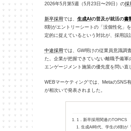
2026年5月第5週（5月23日〜29日）の
採
新卒採用
では、
生成AI
の普及が就活の
書
8割がエントリーシートの「没個性化」を
定的に捉えているという対比が、採用設
中途採用
では、GW明けの従業員意識調
た。企業が把握できていない離職予備軍
エンゲージメント施策の優先度を問い直
WEBマーケティングでは、MetaのSNS
が相次いで発表されました。
1．新卒採用関連のTOPICS
生成AI時代、学生の8割