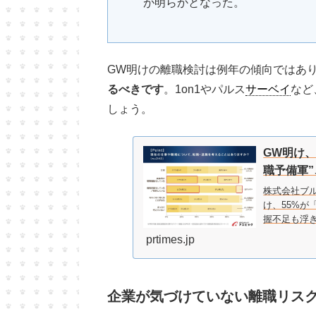
が明らかとなった。
GW明けの離職検討は例年の傾向ではあ
るべきです
。1on1やパルス
サーベイ
など
しょう。
GW明け、
職予備軍
株式会社ブル
け、55%が
握不足も浮
prtimes.jp
企業が気づけていない離職リスク