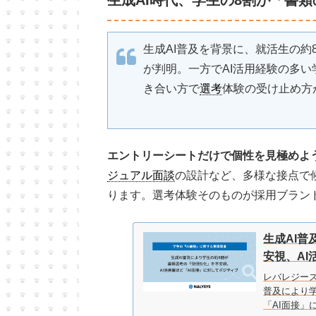
生成AI時代、学生の8割が「書
生成AI普及を背景に、就活生の
が判明。一方でAI活用経験の多い
き合い方で
選考
体験の受け止め方
エントリーシートだけで個性を見極めよ
ジュアル面談
の設計など、多様な接点で
ります。選考体験そのものが採用ブラン
生成AI
安視、AI
レバレジーズ
普及により学
「AI面接」