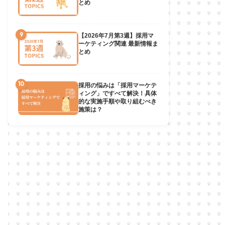
とめ
9
【2026年7月第3週】採用マ
ーケティング関連 最新情報ま
とめ
10
採用の悩みは「採用マーケテ
ィング」ですべて解決！具体
的な実施手順や取り組むべき
施策は？