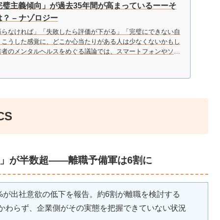
完璧主義傾向」が過去35年間が高まっているーーそ
？ – ナゾロジー
張らなければ」「失敗したら評価が下がる」「完璧にできない自
」こうした感覚に、どこか心当たりがある人は少なくないかもし
若者のメンタルヘルスをめぐる議論では、スマートフォンやソー
ィアの影響がよく注目されま…
CS
」が半数超——離職予備軍は6割に
%が出社意欲の低下を報告。約6割が離職を検討する
かわらず、企業側がその実態を把握できていない状況