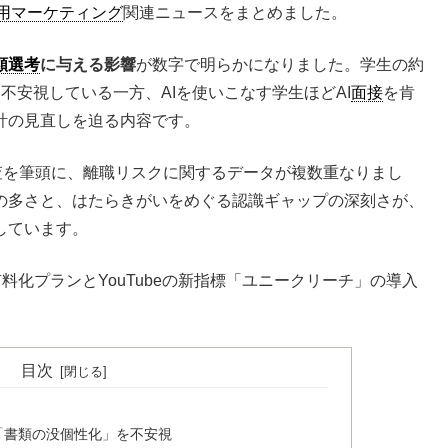
用マーケティング
関連ニュースをまとめました。
類選考
に与える影響
が数字で明らかになりました。学生の約
不安視している一方、AIを使いこなす学生ほどAI
面接
を肯
計の見直しを迫る内容です。
査を筆頭に、離職リスクに関するデータが複数重なりまし
の多さと、はたらきがいをめぐる認識ギャップの深刻さが、
しています。
有料化プランとYouTubeの新指標「ユニークリーチ」の導入
目次
が「書類の没個性化」を不安視