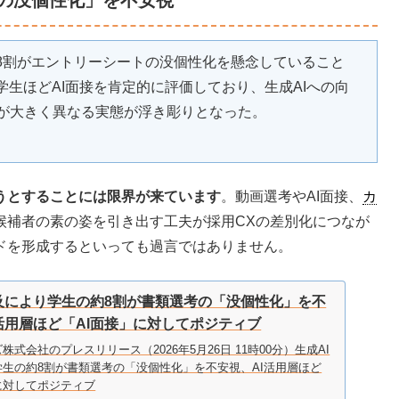
類の没個性化」を不安視
約8割がエントリーシートの没個性化を懸念していること
学生ほどAI面接を肯定的に評価しており、生成AIへの向
が大きく異なる実態が浮き彫りとなった。
うとすることには限界が来ています
。動画選考やAI面接、
カ
候補者の素の姿を引き出す工夫が採用CXの差別化につなが
ドを形成するといっても過言ではありません。
普及により学生の約8割が書類選考の「没個性化」を不
活用層ほど「AI面接」に対してポジティブ
株式会社のプレスリリース（2026年5月26日 11時00分）生成AI
生の約8割が書類選考の「没個性化」を不安視、AI活用層ほど
に対してポジティブ