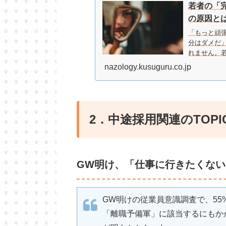
若者の「
の原因とは
「もっと頑
分はダメだ
れません。
シャルメデ
nazology.kusuguru.co.jp
2．中途採用関連のTOPI
GW明け、「仕事に行きたくない
GW明けの従業員意識調査で、55
「離職予備軍」に該当するにもか