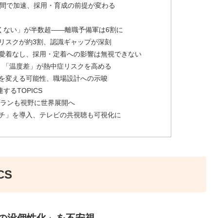
年間で加速、採用・育成の前提が変わる
くない」が半数超——離職予備軍は6割に
リスクが約3割、認識ギャップが深刻
愛着なし、採用・定着への影響は無視できない
、「温度差」が熱中症リスクを高める
を変える可能性、職場設計への示唆
するTOPICS
Iプランも視野に世界展開へ
リーチ」を導入、テレビの共視聴も可視化に
CS