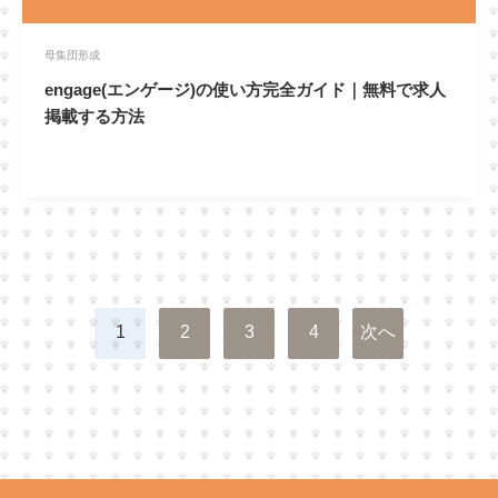
母集団形成
engage(エンゲージ)の使い方完全ガイド｜無料で求人
掲載する方法
投
1
2
3
4
次へ
稿
の
ペ
ー