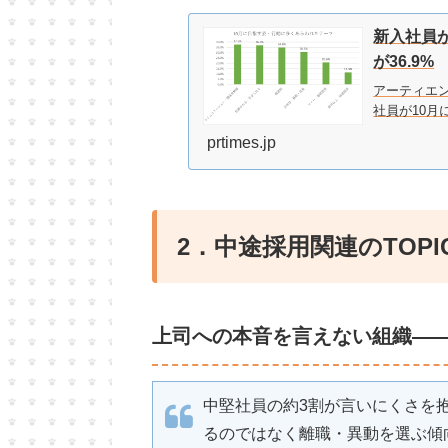
新入社員
が36.9%
アーティエン
社員が10月
prtimes.jp
2．中途採用関連のTOPI
上司への本音を言えない組織—
中堅社員の約3割が言いにくさを
るのではなく離職・異動を選ぶ傾