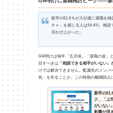
GW明けに退職検討ピーク——新
新卒の61.6％が入社後に退職を
チャ」を感じる人は54.4%、相
浮かび上がった。
GW明けは毎年「五月病」「退職の波」
目すべきは
「相談できる相手がいない」が
けでは解決できません。配属先のメンバ
気」を作ることが、この時期の離職防止
新卒の61
ク、「上司
がいない」
影響が浮