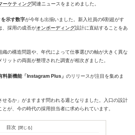
マーケティング
関連ニュースをまとめました。
クを示す数字
が今年も出揃いました。新入社員の6割超がす
は、採用の成否が
オンボーディング
設計に直結することをあ
組織の構造問題や、年代によって仕事選びの軸が大きく異な
メリットの両面が整理された調査が相次ぎました。
の有料新機能「Instagram Plus」
のリリースが注目を集めま
させるか」がますます問われる週となりました。入口の設計
ことが、今の時代の採用担当者に求められています。
目次