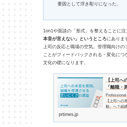
要因として浮き彫りになった。
1on1や面談の「形式」を整えることに
本音が言えない」というところ
にありま
上司の反応と職場の空気。管理職向けの
ことがフィードバックされる・変化につ
文化の礎になります。
【上司へ
「離職・
Professi
【上司への
動」へ？組織
prtimes.jp