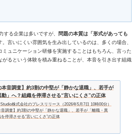
注力する企業は多いですが、
問題の本質は「形式があっても
す。言いにくい雰囲気を生み出しているのは、多くの場合、
コミュニケーション研修を実施することはもちろん、言った
ながるという体験を積み重ねることが、本音を引き出す組織
の本音調査】約3割の中堅が「静かな退職」、若手が
異動」へ？組織を停滞させる“言いにくさ”の正体
onal Studio株式会社のプレスリリース（2026年5月7日 10時00分）
本音調査】約3割の中堅が「静かな退職」、若手が「離職・異
を停滞させる“言いにくさ”の正体