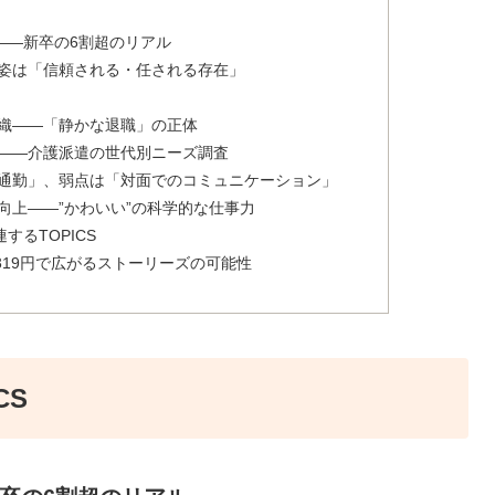
——新卒の6割超のリアル
姿は「信頼される・任される存在」
織——「静かな退職」の正体
——介護派遣の世代別ニーズ調査
通勤」、弱点は「対面でのコミュニケーション」
向上——”かわいい”の科学的な仕事力
するTOPICS
場——月319円で広がるストーリーズの可能性
CS