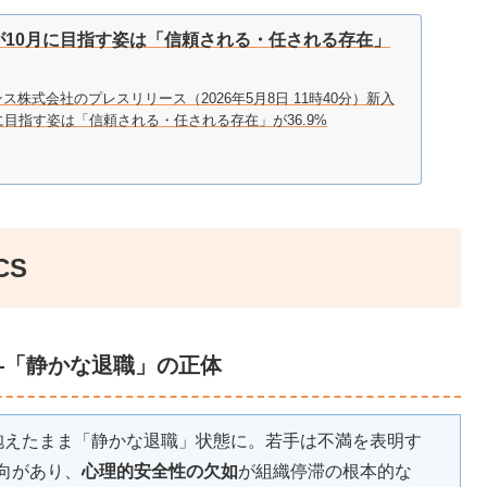
が10月に目指す姿は「信頼される・任される存在」
ス株式会社のプレスリリース（2026年5月8日 11時40分）新入
に目指す姿は「信頼される・任される存在」が36.9%
CS
—「静かな退職」の正体
抱えたまま「静かな退職」状態に。若手は不満を表明す
向があり、
心理的安全性の欠如
が組織停滞の根本的な