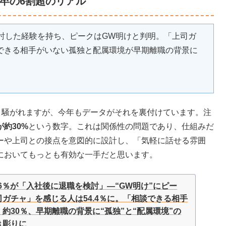
卒の6割超のリアル
検討した経験を持ち、ピークはGW明けと判明。「上司ガ
談できる相手がいない孤独と配属環境が早期離職の背景に
と騒がれますが、今年もデータがそれを裏付けています。注
約30%
という数字。これは関係性の問題であり、仕組みだ
ーや上司との接点を意図的に設計し、「気軽に話せる雰囲
においてもっとも有効な一手だと思います。
.6％が「入社後に退職を検討」―“GW明け”にピー
ガチャ」を感じる人は54.4％に。「相談できる相手
約30％、早期離職の背景に“孤独”と“配属環境”の
き彫りに