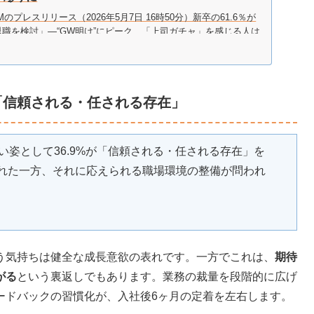
のプレスリリース（2026年5月7日 16時50分）新卒の61.6％が
職を検討」―“GW明け”にピーク、「上司ガチャ」を感じる人は
。「相談できる相手がいない」約30％、早期離職の背景に“孤
環…
「信頼される・任される存在」
い姿として36.9%が「信頼される・任される存在」を
れた一方、それに応えられる職場環境の整備が問われ
う気持ちは健全な成長意欲の表れです。一方でこれは、
期待
がる
という裏返しでもあります。業務の裁量を段階的に広げ
ードバックの習慣化が、入社後6ヶ月の定着を左右します。