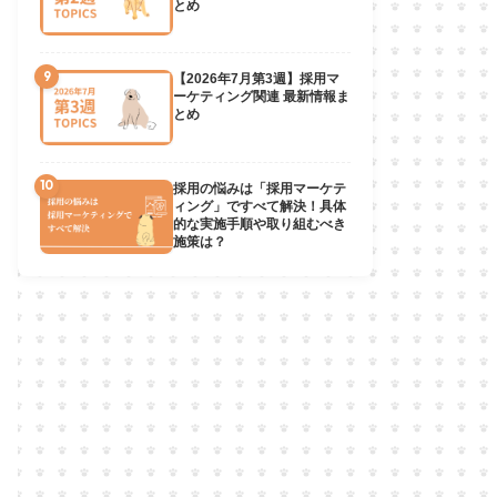
とめ
9
【2026年7月第3週】採用マ
ーケティング関連 最新情報ま
とめ
10
採用の悩みは「採用マーケテ
ィング」ですべて解決！具体
的な実施手順や取り組むべき
施策は？