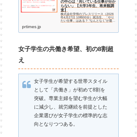
の中心は「向いている仕事が分か
らない」【大学3年生、将来観調
査】
株式会社学情のプレスリリース（2026
年4月27日 10時00分）就活生、「やり
たい仕事」はある？ “なんとなく”が最
多、迷いの中心は「向いている仕事が分
prtimes.jp
からない」【大学3年生、将来観調査】
女子学生の共働き希望、初の8割超
え
女子学生が希望する世帯スタイル
として「共働き」が初めて8割を
突破。専業主婦を望む学生が大幅
に減少し、就労継続を前提とした
企業選びが女子学生の標準的な志
向となりつつある。