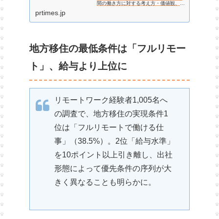
間の働き方に対する考え方・価値観、約
6割が「変化なし」と回答・ビジネスパ
prtimes.jp
ーソン1200人調査
地方移住の最低条件は「フルリモー
ト」、給与より上位に
リモートワーク経験者1,005名へ
の調査で、地方移住の実現条件1
位は「フルリモートで働ける仕
事」（38.5%）。2位「給与水準」
を10ポイント以上引き離し、出社
形態によって優先条件の序列が大
きく異なることも明らかに。