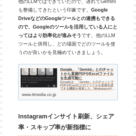
他のLLMではできていたので、遅れてGemini
も整備してきたという印象です。
Google
DriveなどのGoogleツールとの連携もできる
ので、Googleのツールを活用している人にと
ってはより効率化が進みそう
です。他のLLM
ツールと併用し、どの場面でどのツールを使
うのが良いかを見極めていきましょう。
Google、「Gemini」とのチャッ
トから直接PDFやExcelファイル
を生成可能に
Googleは、「Gemini」とのチャットで
PDFやExcelなどのファイルを直接生成
できる機能を発表した。Workspaceや
Microsoft Office形式、PDF、LaTexなど
www.itmedia.co.jp
多様なフォーマットに対応する。プロン
プトで指示する…
Instagramインサイト刷新、シェア
率・スキップ率が新指標に