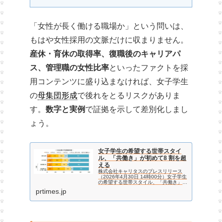
「女性が長く働ける職場か」という問いは、
もはや女性採用の文脈だけに収まりません。
産休・育休の取得率、復職後のキャリアパ
ス、管理職の女性比率
といったファクトを採
用コンテンツに盛り込まなければ、女子学生
の
母集団形成
で後れをとるリスクがありま
す。
数字と実例
で証拠を示して差別化しまし
ょう。
女子学生の希望する世帯スタイ
ル、「共働き」が初めて8 割を超
える
株式会社キャリタスのプレスリリース
（2026年4月30日 14時00分）女子学生
の希望する世帯スタイル、「共働き」が
初めて8 割を超える
prtimes.jp