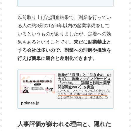
以前取り上げた調査結果で、副業を行ってい
る人の約3分の1が3年以内の起業準備をして
いるというものがありましたが、定着への効
果もあるということです。
未だに副業禁止と
する会社は多いので、副業への理解や推進を
行えば簡単に競合と差別化できます
。
副業が「採用」と「引き止め」の
カギに 副業マッチングサービス
『lotsful』、【副業と転職の因果
関係調査vol.2】を実施
パーソルイノベーション株式会社のプレ
スリリース（2026年4月28日 11時00
分）副業が「採用」と「引き止め」のカ
ギに 副業マッチングサービス
prtimes.jp
『lotsful』、【副業と転職の因果関係調
査vol.2】を実施
人事評価が嫌われる理由と、隠れた