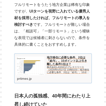
フルリモートをうたう地方企業は稀有な印象
ですが、
UIターンを視野に入れている優秀人
材を採用したければ、フルリモートの導入を
検討すべき
です。フルリモートが難しい場合
は、「相談可」「一部リモート」という曖昧
な表現では候補者に刺さらないので、条件を
具体的に書くことをおすすめします。
地方移住に必要な条件、2位は
「給与」。10ポイント以上引き
離した条件1位は？
株式会社LASSICのプレスリリース
（2026年4月27日 10時02分）地方移住
に必要な条件、2位は「給与」。10ポイ
ント以上引き離した条件1位は？
prtimes.jp
日本人の孤独感、40年間にわたり上
昇し続けていた