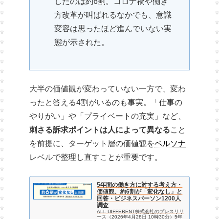
したのは約6割。コロナ禍や働き
方改革が叫ばれるなかでも、意識
変容は思ったほど進んでいない実
態が示された。
大半の価値観が変わっていない一方で、変わ
ったと答える4割がいるのも事実。「仕事の
やりがい」や「プライベートの充実」など、
刺さる訴求ポイントは人によって異なる
こと
を前提に、ターゲット層の価値観を
ペルソナ
レベルで整理し直すことが重要です。
5年間の働き方に対する考え方・
価値観、約6割が「変化なし」と
回答・ビジネスパーソン1200人
調査
ALL DIFFERENT株式会社のプレスリリ
ース（2026年4月28日 10時30分）5年