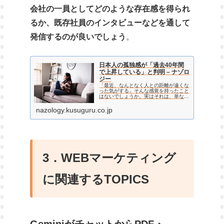
会社の一員としてどのような存在感を得られ
るか、既存社員のインタビューなどを通して
発信するのが良いでしょう
。
日本人の孤独感が「過去40年間
で上昇している」と判明 – ナゾロ
ジー
「最近、なんとなく人との距離が遠くな
った気がする」そんな感覚を持ったこと
はないでしょうか。実はそれは、単なる
個人の問題ではなく、日本社会の抱えて
いる問題かもしれません。中央大学の最
nazology.kusuguru.co.jp
新研究で、日本人の孤独感がこの40年
間で実際に上昇しているこ…
3．WEBマーケティング
に関連するTOPICS