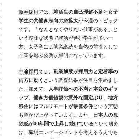
新卒採用
では、
就活生の自己理解不足
と
女子
学生の共働き志向の急拡大
が今週のトピック
です。「なんとなくやりたい仕事がある」と
いう曖昧な状態で就活が進む学生が多い一
方、女子学生は就労継続を当然の前提として
企業を選ぶ姿勢が鮮明になっています。
中途採用
では、
副業解禁が採用力と定着率の
両方に効く
という調査結果が注目を集めまし
た。加えて、
人事評価への不満と本音のギャ
ップ
、
働き方価値観の意外な固定ぶり
、
地方
移住にはフルリモートが最低条件
という実態
も浮かび上がっています。また、
日本人の孤
独感が40年間で上昇し続けている
という研究
は、職場エンゲージメントを考えるうえでも