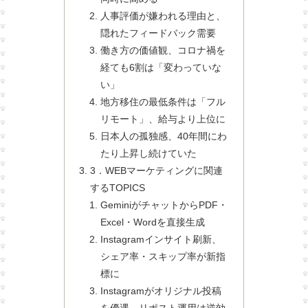
人事評価が嫌われる理由と、
隠れたフィードバック需要
働き方の価値観、コロナ禍を
経ても6割は「変わっていな
い」
地方移住の最低条件は「フル
リモート」、給与より上位に
日本人の孤独感、40年間にわ
たり上昇し続けていた
3．WEBマーケティングに関連
するTOPICS
GeminiがチャットからPDF・
Excel・Wordを直接生成
Instagramインサイト刷新、
シェア率・スキップ率が新指
標に
Instagramがオリジナル投稿