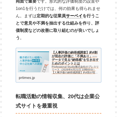
両面で重要
です。形式的な評価制度の設置や
1on1を行うだけでは、何の効果も得られませ
ん。まずは
定期的な従業員
サーベイ
を行うこ
とで意見や不満を抽出する仕組みを作り、評
価制度などの改善に取り組むのが良いでしょ
う
。
【人事評価の納得感調査】約4割
が現在の評価に「不満あり」──
データで見る“納得感”を引き出す
ためのポイントとは
Professional Studio株式会社のプレスリ
リース（2026年4月21日 10時00分）
【人事評価の納得感調査】約4割が現在
の評価に「不満あり」──データで見
prtimes.jp
る“納得感”を引き出すためのポイントと
は
転職活動の情報収集、20代は企業公
式サイトを最重視