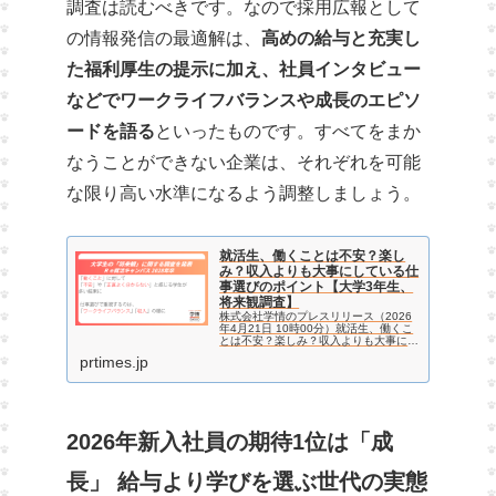
調査は読むべきです。なので採用広報として
の情報発信の最適解は、
高めの給与と充実し
た福利厚生の提示に加え、社員インタビュー
などでワークライフバランスや成長のエピソ
ードを語る
といったものです。すべてをまか
なうことができない企業は、それぞれを可能
な限り高い水準になるよう調整しましょう。
就活生、働くことは不安？楽し
み？収入よりも大事にしている仕
事選びのポイント【大学3年生、
将来観調査】
株式会社学情のプレスリリース（2026
年4月21日 10時00分）就活生、働くこ
とは不安？楽しみ？収入よりも大事にし
ている仕事選びのポイント【大学3年
prtimes.jp
生、将来観調査】
2026年新入社員の期待1位は「成
長」 給与より学びを選ぶ世代の実態