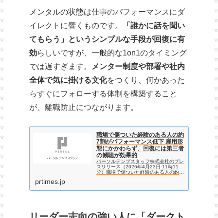
メンタルの状態は仕事のパフォーマンスにダ
イレクトに響くものです。
「誰かに話を聞い
てもらう」というシンプルな手段が回復に有
効
らしいですが、一般的な1on1のタイミング
では遅すぎます。
メンター制度や部署や社内
全体で気に掛ける文化
をつくり、何かあった
らすぐにフォローする体制を構築すること
が、離職防止につながります。
職場で傷ついた経験のある人の約
7割がパフォーマンス低下 雇用形
態にかかわらず、回復には第三者
の傾聴が効果的
パーソルテンプスタッフ株式会社のプレ
スリリース（2026年4月23日 11時11
分）職場で傷ついた経験のある人の約7
割がパフォーマンス低下 雇用形態にか
prtimes.jp
かわらず、回復には第三者の傾聴が効果
的
リーダー志向の強い人に「ダークト