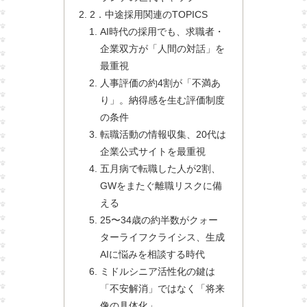
2．中途採用関連のTOPICS
AI時代の採用でも、求職者・
企業双方が「人間の対話」を
最重視
人事評価の約4割が「不満あ
り」。納得感を生む評価制度
の条件
転職活動の情報収集、20代は
企業公式サイトを最重視
五月病で転職した人が2割、
GWをまたぐ離職リスクに備
える
25〜34歳の約半数がクォー
ターライフクライシス、生成
AIに悩みを相談する時代
ミドルシニア活性化の鍵は
「不安解消」ではなく「将来
像の具体化」