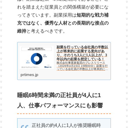
れを踏まえた従業員との関係構築が必要にな
ってきています。副業採用は
短期的な戦力補
充ではなく、優秀な人材との長期的な接点の
維持
と考えるべきです。
副業を行っている会社員の半数以
上が将来的に起業する意向があ
り、そのうち3人に1人以上が、3
年以内の起業を想定している！
株式会社事業家集団のプレスリリース
（2026年4月23日 15時00分）副業を行
っている会社員の半数以上が将来的に起
業する意向があり、そのうち3人に1人
prtimes.jp
以上が、3年以内の起業を想定してい
る！
睡眠6時間未満の正社員が4人に1
人、仕事パフォーマンスにも影響
正社員の約4人に1人が推奨睡眠時