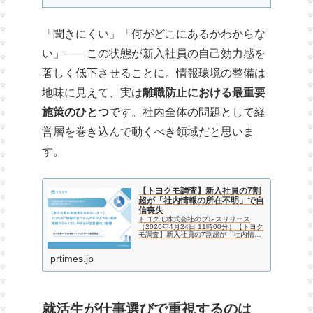
「聞きにくい」「何がどこにあるかわからな
い」——この状態が新入社員の自己効力感を
著しく低下させることに。情報環境の整備は
地味に見えて、実は
離職防止における最重要
施策のひとつ
です。社内全体の問題として経
営層を巻き込んで動くべき領域だと思いま
す。
【トヨクモ調査】新入社員の7割
超が「社内情報の所在不明」で自
信喪失
トヨクモ株式会社のプレスリリース
（2026年4月24日 11時00分）【トヨク
モ調査】新入社員の7割超が「社内情報
の所在不明」で自信喪失
prtimes.jp
就活生が仕事選びで重視するのは