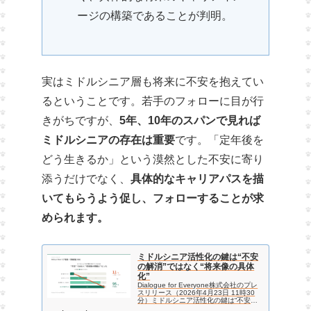
ージの構築であることが判明。
実はミドルシニア層も将来に不安を抱えてい
るということです。若手のフォローに目が行
きがちですが、
5年、10年のスパンで見れば
ミドルシニアの存在は重要
です。「定年後を
どう生きるか」という漠然とした不安に寄り
添うだけでなく、
具体的なキャリアパスを描
いてもらうよう促し、フォローすることが求
められます。
ミドルシニア活性化の鍵は“不安
の解消”ではなく“将来像の具体
化”
Dialogue for Everyone株式会社のプレ
スリリース（2026年4月23日 11時30
分）ミドルシニア活性化の鍵は“不安の
解消”ではなく“将来像の具体化”