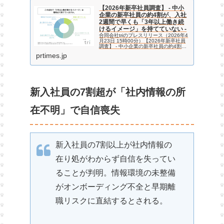
【2026年新卒社員調査】 ‐ 中小
企業の新卒社員の約4割が、入社
2週間で早くも「3年以上働き続
けるイメージ」を持てていない ‐
合同会社triのプレスリリース（2026年4
月23日 15時00分）【2026年新卒社員
調査】 ‐ 中小企業の新卒社員の約4割
が、入社2週間で早くも「3年以上働き
prtimes.jp
続けるイメージ」を持てていない ‐
新入社員の7割超が「社内情報の所
在不明」で自信喪失
新入社員の7割以上が社内情報の
在り処がわからず自信を失ってい
ることが判明。情報環境の未整備
がオンボーディング不全と早期離
職リスクに直結するとされる。