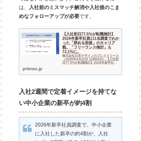
は、
入社前のミスマッチ解消や入社後のこま
めなフォローアップが必要
です。
【入社初日77.5%が転職検討】
2026年新卒社員111名調査でわか
った「辞める前提」のキャリア
観。「フリーランス検討」も
72.1%に。
株式会社日本デザインのプレスリリース
（2026年4月22日 11時00分）【入社初
日77.5%が転職検討】2026年新卒社員
111名調査でわかった「辞める前提」の
prtimes.jp
キャリア観。「フリーランス検討」も
72.1%に。
入社2週間で定着イメージを持てな
い中小企業の新卒が約4割
2026年新卒社員調査で、中小企業
に入社した新卒の約4割が、入社