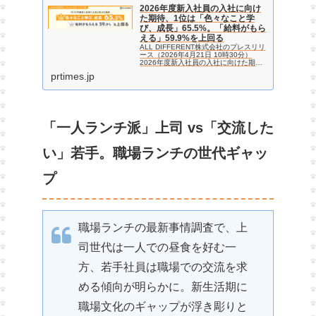
2026年度新入社員の入社に向け
た期待、1位は「色々なこと学
び、成長」65.5%。「給料がもら
える」59.9%を上回る
ALL DIFFERENT株式会社のプレスリリ
ース（2026年4月21日 10時30分）
2026年度新入社員の入社に向けた期
待、1位は「色々なこと学び、成長」
prtimes.jp
65.5%。「給料がもらえる」59.9%を上
回る
「一人ランチ派」上司 vs「交流した
い」若手。職場ランチの世代ギャッ
プ
職場ランチの最新事情調査で、上
司世代は一人での昼食を好む一
方、若手社員は職場での交流を求
める傾向が明らかに。新生活期に
職場文化のギャップが浮き彫りと