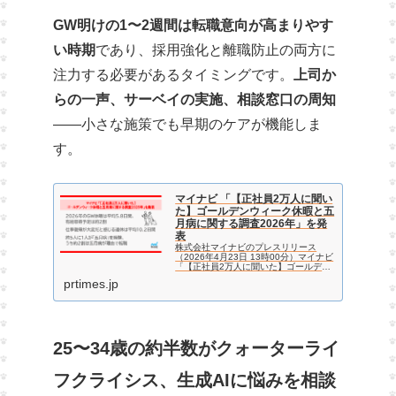
GW明けの1〜2週間は転職意向が高まりやす
い時期
であり、採用強化と離職防止の両方に
注力する必要があるタイミングです。
上司か
らの一声、サーベイの実施、相談窓口の周知
——小さな施策でも早期のケアが機能しま
す。
マイナビ 「【正社員2万人に聞い
た】ゴールデンウィーク休暇と五
月病に関する調査2026年」を発
表
株式会社マイナビのプレスリリース
（2026年4月23日 13時00分）マイナビ
「【正社員2万人に聞いた】ゴールデン
ウィーク休暇と五月病に関する調査
prtimes.jp
2026年」を発表
25〜34歳の約半数がクォーターライ
フクライシス、生成AIに悩みを相談