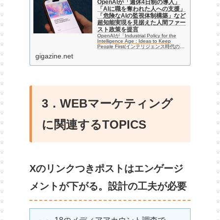
OpenAIが「週休4日制の導入」
「AIに職を奪われた人への支援」
「危険なAIの監視体制構築」など
超知能実現を見据えた人間ファー
スト政策を提言
OpenAIが「Industrial Policy for the
Intelligence Age : Ideas to Keep
People First(インテリジェンス時代のた
めの産業政策：人間ファーストを維持す
gigazine.net
るためのアイデア)」…
3．WEBマーケティング
に関連するTOPICS
Xのリンクつきポストはエンゲージ
メントが下がる。設計の工夫が必要