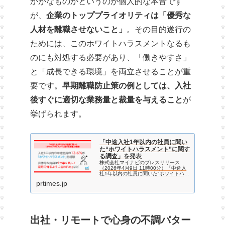
かがなものかというのが個人的な本音です
が、
企業のトッププライオリティは「優秀な
人材を離職させないこと」
。その目的遂行の
ためには、このホワイトハラスメントなるも
のにも対処する必要があり、「働きやすさ」
と「成長できる環境」を両立させることが重
要です。
早期離職防止策の例としては、入社
後すぐに適切な業務量と裁量を与えること
が
挙げられます。
「中途入社1年以内の社員に聞い
た“ホワイトハラスメント”に関す
る調査」を発表
株式会社マイナビのプレスリリース
（2026年4月9日 11時00分）「中途入
社1年以内の社員に聞いた“ホワイトハラ
スメント”に関する調査」を発表
prtimes.jp
出社・リモートで心身の不調パター