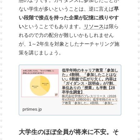
態のようです。ガイダンスに参加したことが
ない学生が多いということは、逆に言えば
早
い段階で接点を持った企業が記憶に残りやす
い
ということでもあります。
リソース
は限ら
れるので力の配分が難しいかもしれません
が、1～2年生を対象としたナーチャリング施
策を講じましょう。
低学年時のキャリア教育「参加し
た」4割弱、「参加したことはな
い」6割超で広がり欠く。内容は
「ガイダンス・説明会」が7割、
単位ありの「授業」も半数【28
卒学生調査】
株式会社学情のプレスリリース（2026
年4月6日 10時00分）低学年時のキャリ
ア教育「参加した」4割弱、「参加した
ことはない」6割超で広がり欠く。内容
prtimes.jp
は「ガイダンス・説明会」が7割、単位
ありの「授業」も半数【28卒学生調
査】
大学生のほぼ全員が将来に不安。そ