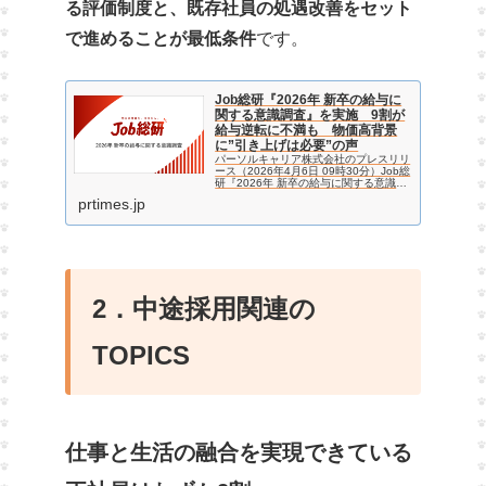
る評価制度と、既存社員の処遇改善をセット
で進めることが最低条件
です。
Job総研『2026年 新卒の給与に
関する意識調査』を実施 9割が
給与逆転に不満も 物価高背景
に”引き上げは必要”の声
パーソルキャリア株式会社のプレスリリ
ース（2026年4月6日 09時30分）Job総
研『2026年 新卒の給与に関する意識調
査』を実施 9割が給与逆転に不満も
prtimes.jp
物価高背景に"引き上げは必要"の声
2．中途採用関連の
TOPICS
仕事と生活の融合を実現できている