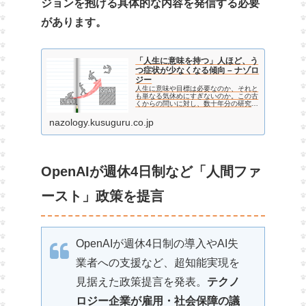
ジョンを抱ける具体的な内容を発信する必要
があります。
「人生に意味を持つ」人ほど、う
つ症状が少なくなる傾向 – ナゾロ
ジー
人生に意味や目標は必要なのか、それと
も単なる気休めにすぎないのか。この古
くからの問いに対し、数十年分の研究デ
ータを統合した大規模な分析が、1つの
明確な傾向を示しました。それは「人生
nazology.kusuguru.co.jp
に意味を感じている人ほど、うつ症状が
少ない」というものです。…
OpenAIが週休4日制など「人間ファ
ースト」政策を提言
OpenAIが週休4日制の導入やAI失
業者への支援など、超知能実現を
見据えた政策提言を発表。
テクノ
ロジー企業が雇用・社会保障の議