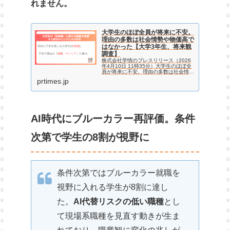
れません。
大学生のほぼ全員が将来に不安。
理由の多数は社会情勢や物価高で
はなかった【大学3年生、将来観
調査】
株式会社学情のプレスリリース（2026
年4月10日 11時35分）大学生のほぼ全
員が将来に不安。理由の多数は社会情勢
や物価高ではなかった【大学3年生、将
prtimes.jp
来観調査】
AI時代にブルーカラー再評価。条件
次第で学生の8割が視野に
条件次第ではブルーカラー就職を
視野に入れる学生が8割に達し
た。
AI代替リスクの低い職種
とし
て現場系職種を見直す動きが生ま