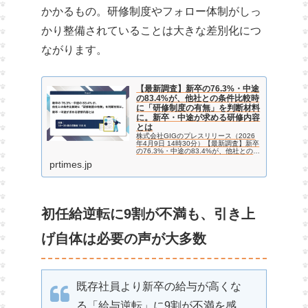
かかるもの。研修制度やフォロー体制がしっ
かり整備されていることは大きな差別化につ
ながります。
【最新調査】新卒の76.3%・中途
の83.4%が、他社との条件比較時
に「研修制度の有無」を判断材料
に。新卒・中途が求める研修内容
とは
株式会社GIGのプレスリリース（2026
年4月9日 14時30分）【最新調査】新卒
の76.3%・中途の83.4%が、他社との条
件比較時に「研修制度の有無」を判断材
prtimes.jp
料に。新卒・中途が求める研修内容とは
初任給逆転に9割が不満も、引き上
げ自体は必要の声が大多数
既存社員より新卒の給与が高くな
る「給与逆転」に9割が不満を感