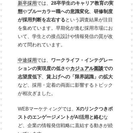
新卒採用
では、
28卒学生のキャリア教育の実
態
や
ブルーカラー職への意識変化
、
研修制度
が採用判断を左右する
という調査結果が注目
を集めています。早期化が進む採用市場にお
いて、学生との接点設計や情報発信の質が改
めて問われています。
中途採用
では、
ワークライフ・インテグレー
ションの実現度の低さ
や
カジュアル面談
での
志望度低下
、
賃上げへの「限界認識」の拡大
など、採用・定着の両面に影響するトピック
が相次ぎました。
WEBマーケティングでは、
Xのリンクつきポ
ストのエンゲージメントがAI活用と絡む
な
ど、企業の情報発信戦略に直結する動きが続