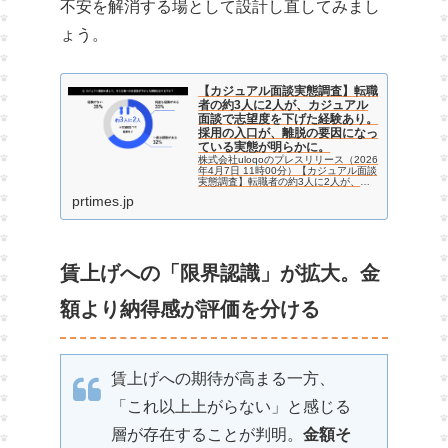
不安を解消する場として設計し直してみまし
ょう。
【カジュアル面談実態調査】転職
者の約3人に2人が、カジュアル
面談で志望度を下げた経験あり。
採用の入口が、離脱の要因になっ
ている実態が明らかに。
株式会社uloqoのプレスリリース（2026
年4月7日 11時00分）【カジュアル面談
実態調査】転職者の約3人に2人が、カ
ジュアル面談で志望度を下げた経験あ
prtimes.jp
り。採用の入口が、離脱の要因になって
いる実態が明らかに。
賃上げへの「限界認識」が拡大。金
額より納得感が評価を分ける
賃上げへの期待が高まる一方、
「これ以上上がらない」と感じる
層が存在することが判明。
金額そ