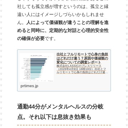
社しても孤立感が増すというのは、孤立と縁
遠い人にはイメージしづらいかもしれませ
ん。
人によって価値観が違うことの理解を進
めると同時に、定期的な対話と心理的安全性
の確保が必要
です。
出社とフルリモートで心身の負担
はどれだけ違う？原因や価値観の
変化についての調査レポート
株式会社LASSICのプレスリリース
（2026年4月9日 16時19分）出社とフ
ルリモートで心身の負担はどれだけ違
う？原因や価値観の変化についての調査
レポート
prtimes.jp
通勤44分がメンタルヘルスの分岐
点。それ以下は息抜き効果も