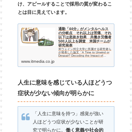
け、アピールすることで採用の質が変わるこ
とは目に見えています。
通勤「44分」がメンタルヘルス
の分岐点 それ以上は苦痛、それ
以下は息抜き効果 共働き労働者
500人以上を調査 米国チームが
研究発表
米ウェイン州立大学に所属する研究者ら
が発表した論文「A Time to Unwind or
Despair? Decoding the Impact of
Commuting Duration on Psychological
www.itmedia.co.jp
Distre…
人生に意味を感じている人ほどうつ
症状が少ない傾向が明らかに
「人生に意味を持つ」感覚が強い
人ほどうつ症状が少ないことが研
究で明らかに。
働く意義や社会的