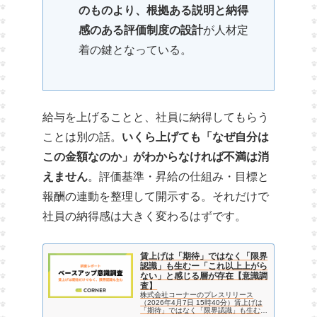
のものより、根拠ある説明と納得
感のある評価制度の設計
が人材定
着の鍵となっている。
給与を上げることと、社員に納得してもらう
ことは別の話。
いくら上げても「なぜ自分は
この金額なのか」がわからなければ不満は消
えません
。評価基準・昇給の仕組み・目標と
報酬の連動を整理して開示する。それだけで
社員の納得感は大きく変わるはずです。
賃上げは「期待」ではなく「限界
認識」も生むー「これ以上上がら
ない」と感じる層が存在【意識調
査】
株式会社コーナーのプレスリリース
（2026年4月7日 15時40分）賃上げは
「期待」ではなく「限界認識」も生むー