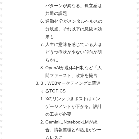
パターンが異なる。孤立感は
共通の課題
通勤44分がメンタルヘルスの
分岐点。それ以下は息抜き効
果も
人生に意味を感じている人ほ
どうつ症状が少ない傾向が明
らかに
OpenAIが週休4日制など「人
間ファースト」政策を提言
3．WEBマーケティングに関連
するTOPICS
Xのリンクつきポストはエン
ゲージメントが下がる。設計
の工夫が必要
GeminiにNotebookLMが統
合。情報整理とAI活用がシー
ムレスに