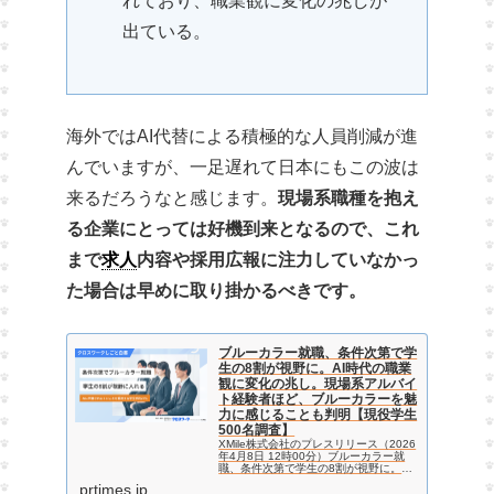
れており、職業観に変化の兆しが
出ている。
海外ではAI代替による積極的な人員削減が進
んでいますが、一足遅れて日本にもこの波は
来るだろうなと感じます。
現場系職種を抱え
る企業にとっては好機到来となるので、これ
まで
求人
内容や採用広報に注力していなかっ
た場合は早めに取り掛かるべきです。
ブルーカラー就職、条件次第で学
生の8割が視野に。AI時代の職業
観に変化の兆し。現場系アルバイ
ト経験者ほど、ブルーカラーを魅
力に感じることも判明【現役学生
500名調査】
XMile株式会社のプレスリリース（2026
年4月8日 12時00分）ブルーカラー就
職、条件次第で学生の8割が視野に。AI
時代の職業観に変化の兆し。現場系アル
prtimes.jp
バイト経験者ほど、ブルーカラーを魅力