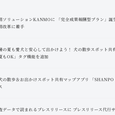
用ソリューションKANMOに 「完全成果報酬型プラン」誕生
用改革に着手
暑の夏も愛犬と安心して出かけよう！ 犬の散歩スポット共有
夏もOK」タグ機能を追加
犬の散歩＆お出かけスポット共有マップアプリ 「SHANP
ス
査データで読まれるプレスリリースに プレスリリース代行